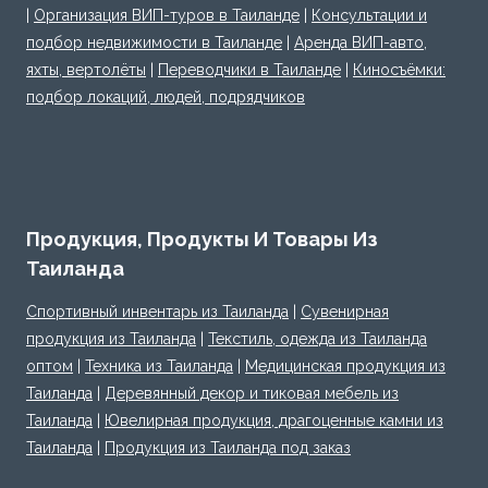
|
Организация ВИП-туров в Таиланде
|
Консультации и
подбор недвижимости в Таиланде
|
Аренда ВИП-авто,
яхты, вертолёты
|
Переводчики в Таиланде
|
Киносъёмки:
подбор локаций, людей, подрядчиков
Продукция, Продукты И Товары Из
Таиланда
Спортивный инвентарь из Таиланда
|
Сувенирная
продукция из Таиланда
|
Текстиль, одежда из Таиланда
оптом
|
Техника из Таиланда
|
Медицинская продукция из
Таиланда
|
Деревянный декор и тиковая мебель из
Таиланда
|
Ювелирная продукция, драгоценные камни из
Таиланда
|
Продукция из Таиланда под заказ