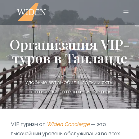
Организация VIP-
туров в Таиланде
Удобные автомобили, лодки и яхты,
экзотические отели и личные гиды
VIP туризм от
Widen
Concierge
— это
высочайший уровень обслуживания во всех