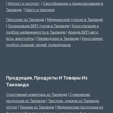
|
Импорт и экспорт
|
Сертификация и лицензирование в
Таиланде
|
Карго и таможня
Персонал из Таиланда
|
Медицинский туризм в Таиланде
|
Организация ВИП-туров в Таиланде
|
Консультации и
подбор недвижимости в Таиланде
|
Аренда ВИП-авто,
яхты, вертолёты
|
Переводчики в Таиланде
|
Киносъёмки:
подбор локаций, людей, подрядчиков
Продукция, Продукты И Товары Из
Таиланда
Спортивный инвентарь из Таиланда
|
Сувенирная
продукция из Таиланда
|
Текстиль, одежда из Таиланда
оптом
|
Техника из Таиланда
|
Медицинская продукция из