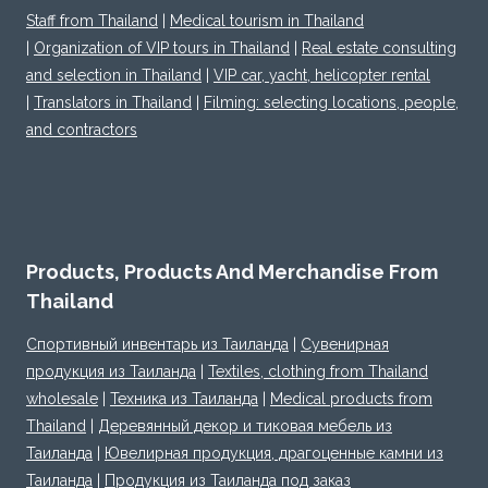
Staff from Thailand
|
Medical tourism in Thailand
|
Organization of VIP tours in Thailand
|
Real estate consulting
and selection in Thailand
|
VIP car, yacht, helicopter rental
|
Translators in Thailand
|
Filming: selecting locations, people,
and contractors
Products, Products And Merchandise From
Thailand
Спортивный инвентарь из Таиланда
|
Сувенирная
продукция из Таиланда
|
Textiles, clothing from Thailand
wholesale
|
Техника из Таиланда
|
Medical products from
Thailand
|
Деревянный декор и тиковая мебель из
Таиланда
|
Ювелирная продукция, драгоценные камни из
Таиланда
|
Продукция из Таиланда под заказ