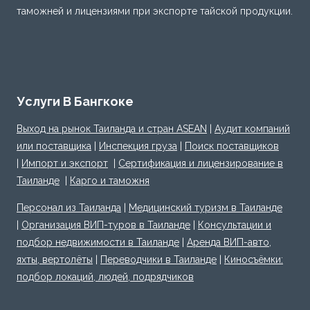
таможней и лицензиями при экспорте тайской продукции.
Услуги В Бангкоке
Выход на рынок Таиланда и стран ASEAN
|
Аудит компаний
или поставщика
|
Инспекция груза
|
Поиск поставщиков
|
Импорт и экспорт
|
Сертификация и лицензирование в
Таиланде
|
Карго и таможня
Персонал из Таиланда
|
Медицинский туризм в Таиланде
|
Организация ВИП-туров в Таиланде
|
Консультации и
подбор недвижимости в Таиланде
|
Аренда ВИП-авто,
яхты, вертолёты
|
Переводчики в Таиланде
|
Киносъёмки:
подбор локаций, людей, подрядчиков