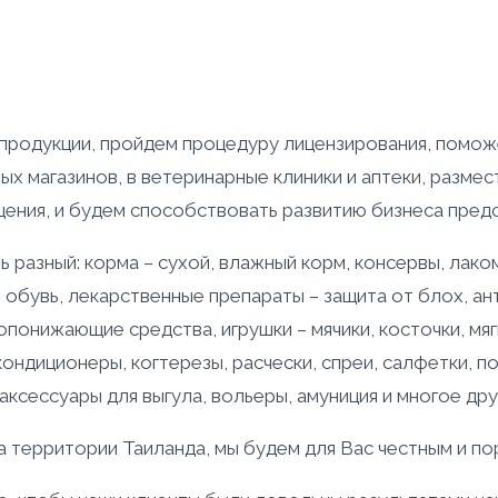
родукции, пройдем процедуру лицензирования, поможе
х магазинов, в ветеринарные клиники и аптеки, размес
щения, и будем способствовать развитию бизнеса пред
азный: корма – сухой, влажный корм, консервы, лакомс
обувь, лекарственные препараты – защита от блох, ант
нижающие средства, игрушки – мячики, косточки, мягк
 кондиционеры, когтерезы, расчески, спреи, салфетки, п
аксессуары для выгула, вольеры, амуниция и многое дру
а территории Таиланда, мы будем для Вас честным и п