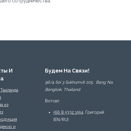
ашего сотрудничества.
кты И
Будем На Связи!
да
96/4 Soi 3 Sukhumvit 105, Bang Na,
Bangkok, Thailand
 Таиланда
з
Вотсап:
да из
из
+66 8 5332 1554
, Григорий
родукция
(EN/RU)
декор и