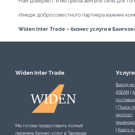
Нам доверяют, и мы прилагаем все силы для то
Имидж добросовестного партнера важнее комме
Widen
Inter
Trade
– бизнес услуги в Бангкок
Widen Inter Trade
Услуги
Выход на
ASEAN
|
А
поставщи
|
Поиск п
экспорт
лицензир
Мы готовы предоставить полный
|
Карго и
перечень бизнес-услуг в Таиланде