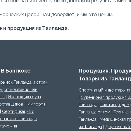
го, чтобы наши клиенты были довольны результатами н
рческих целей, нам доверяют, и мы это ценим.
е и продукция из Таиланда.
 В Бангкоке
Продукция, Проду
Товары Из Таилан
 рынок Таиланда и стран
удит компаний или
Спортивный инвентарь из
ка
|
Инспекция груза
|
Сувенирная продукция и
оставщиков
|
Импорт и
Таиланда
|
Текстиль, одеж
|
Сертификация и
Таиланда оптом
|
Техника 
ование в Таиланде
Таиланда
|
Медицинская п
 таможня
из Таиланда
|
Деревянный 