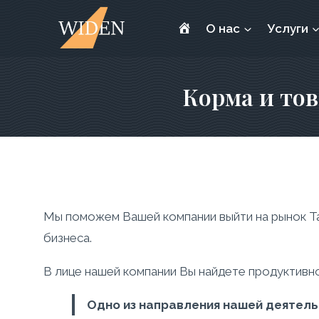
Бизнес
О нас
Услуги
услуги
в
Корма и тов
Бангкоке
и
продукция
из
Таиланда
Мы поможем Вашей компании выйти на рынок Та
бизнеса.
В лице нашей компании Вы найдете продуктивно
Одно из направления нашей деятель