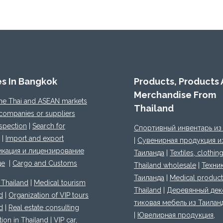
es In Bangkok
Products, Products
Merchandise From
the Thai and ASEAN markets
Thailand
 companies or suppliers
spection
|
Search for
Спортивный инвентарь из
|
Import and export
|
Сувенирная продукция и
кация и лицензирование
Таиланда
|
Textiles, clothin
де
|
Cargo and Customs
Thailand wholesale
|
Техник
Таиланда
|
Medical product
 Thailand
|
Medical tourism
Thailand
|
Деревянный дек
d
|
Organization of VIP tours
тиковая мебель из Таилан
d
|
Real estate consulting
|
Ювелирная продукция,
tion in Thailand
|
VIP car,