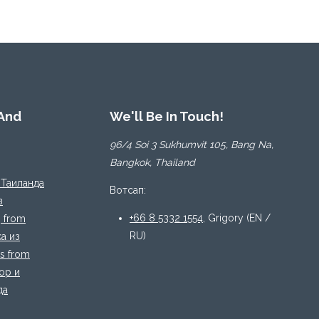
 And
We'll Be In Touch!
96/4 Soi 3 Sukhumvit 105, Bang Na,
Bangkok, Thailand
 Таиланда
Вотсап:
з
+66 8 5332 1554
, Grigory (EN /
g from
RU)
а из
s from
ор и
да